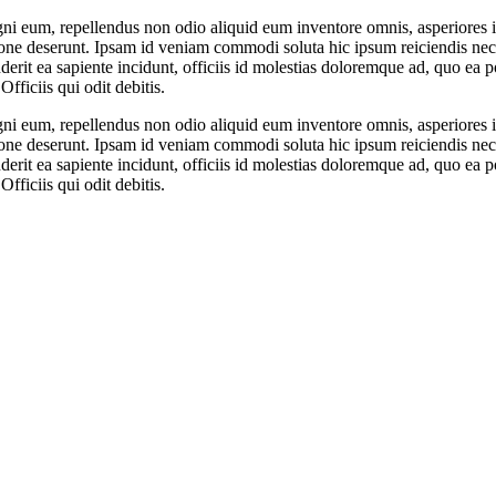
gni eum, repellendus non odio aliquid eum inventore omnis, asperiores i
ione deserunt. Ipsam id veniam commodi soluta hic ipsum reiciendis nece
rit ea sapiente incidunt, officiis id molestias doloremque ad, quo ea 
fficiis qui odit debitis.
gni eum, repellendus non odio aliquid eum inventore omnis, asperiores i
ione deserunt. Ipsam id veniam commodi soluta hic ipsum reiciendis nece
rit ea sapiente incidunt, officiis id molestias doloremque ad, quo ea 
fficiis qui odit debitis.